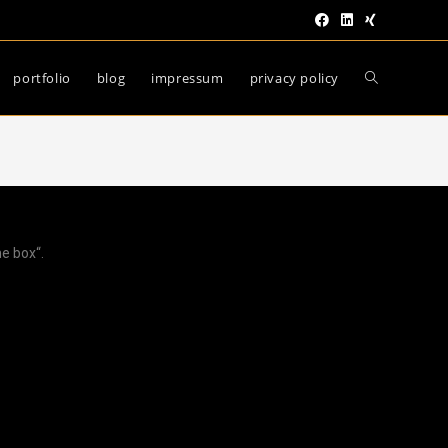
portfolio
blog
impressum
privacy policy
he box“.